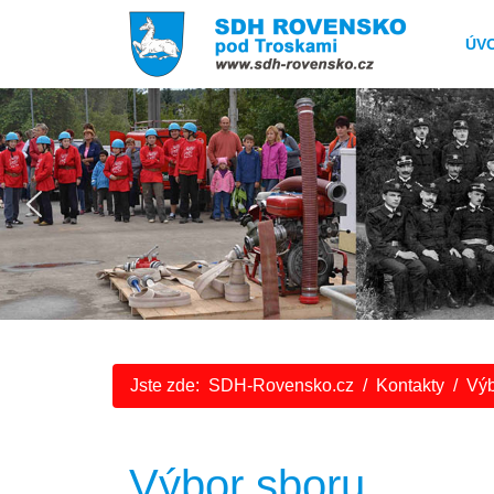
ÚV
Jste zde:
SDH-Rovensko.cz
Kontakty
Výb
Výbor sboru