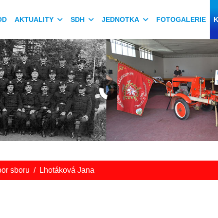
OD
AKTUALITY
SDH
JEDNOTKA
FOTOGALERIE
or sboru
Lhotáková Jana