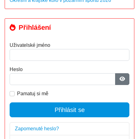
Okresní a krajské kolo v požárním sportu 2026
Přihlášení
Uživatelské jméno
Heslo
Zobrazi
Pamatuj si mě
Přihlásit se
Zapomenuté heslo?